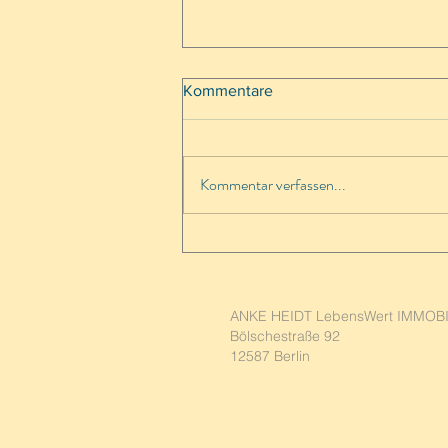
Kommentare
Kommentar verfassen...
Mit 60plus ins Glück - der
Traum von Teneriffa
ANKE HEIDT LebensWert IMMOB
Bölschestraße 92
12587 Berlin