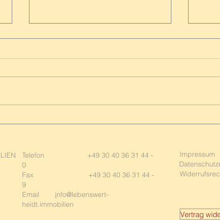
Karl und Carla – Auf der
Immo
Suche nach einem
Wenn
lebenswerten neuen Zuhause
einzi
Impressum
ILIEN
Telefon +49 30 40 36 31 44 -
Datenschutz
0
Widerrufsrec
Fax +49 30 40 36 31 44 -
9
Email
i
nfo@lebenswert-
heidt.immobilie
n
Vertrag wide