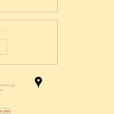
bilie in der Scheidung –
 der Neue meiner Ex
ehen will
erklärung
ht
rrufen