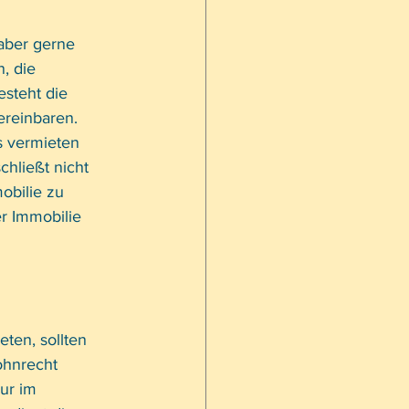
aber gerne 
, die 
steht die 
ereinbaren. 
s vermieten 
hließt nicht 
obilie zu 
er Immobilie 
ten, sollten 
ohnrecht 
ur im 