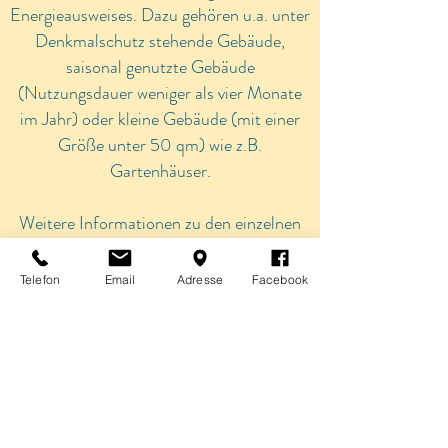
Energieausweises. Dazu gehören u.a. unter
Denkmalschutz stehende Gebäude,
saisonal genutzte Gebäude
(Nutzungsdauer weniger als vier Monate
im Jahr) oder kleine Gebäude (mit einer
Größe unter 50 qm) wie z.B.
Gartenhäuser.
Weitere Informationen zu den einzelnen
Ausweisen finden Sie unter den folgende
Buttons, wo Sie diese auch direkt online
Telefon
Email
Adresse
Facebook
über die Immoticket24 GmbH mit Sitz in
Welling beantragen können.
Verbrauchsausweis
Bedarfsausweis