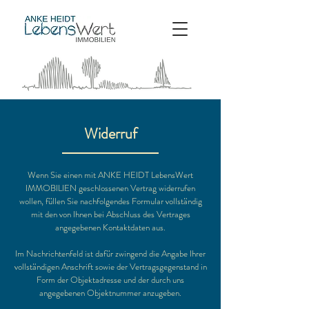
Widerruf
Wenn Sie einen mit ANKE HEIDT LebensWert
IMMOBILIEN geschlossenen Vertrag widerrufen
wollen, füllen Sie nachfolgendes Formular vollständig
mit den von Ihnen bei Abschluss des Vertrages
angegebenen Kontaktdaten aus.
Im Nachrichtenfeld ist dafür zwingend die Angabe Ihrer
vollständigen Anschrift sowie der Vertragsgegenstand in
Form der Objektadresse und der durch uns
angegebenen Objektnummer anzugeben.