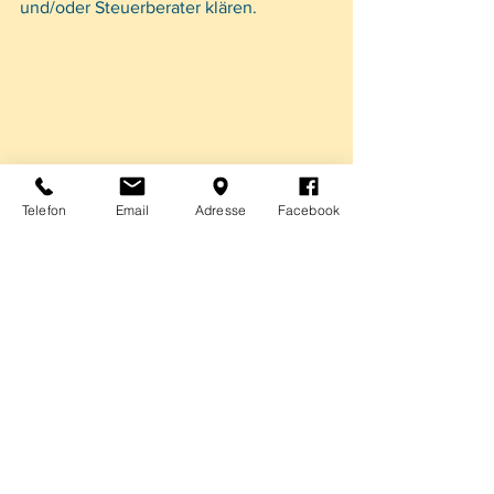
und/oder Steuerberater klären.
Telefon
Email
Adresse
Facebook
Foto: © HayDmitriy/Depositphotos.com
Alle ansehen
Aktuelle Beiträge