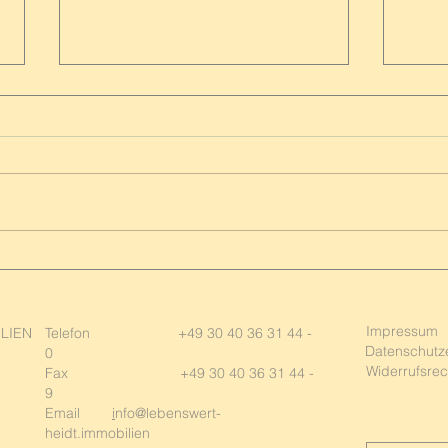
Karl und Carla – Auf der
Immo
Suche nach einem
Wenn
lebenswerten neuen Zuhause
einzi
Impressum
ILIEN
Telefon +49 30 40 36 31 44 -
Datenschutz
0
Widerrufsrec
Fax +49 30 40 36 31 44 -
9
Email
i
nfo@lebenswert-
heidt.immobilie
n