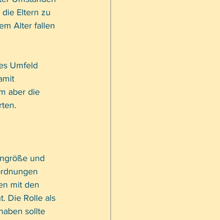
die Eltern zu 
em Alter fallen 
es Umfeld 
amit 
m aber die 
rten.
engröße und 
ordnungen 
en mit den 
. Die Rolle als 
haben sollte 