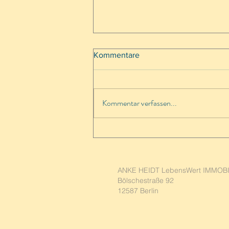
Kommentare
Kommentar verfassen...
Mit 60plus ins Glück - der
Traum von Teneriffa
ANKE HEIDT LebensWert IMMOB
Bölschestraße 92
12587 Berlin