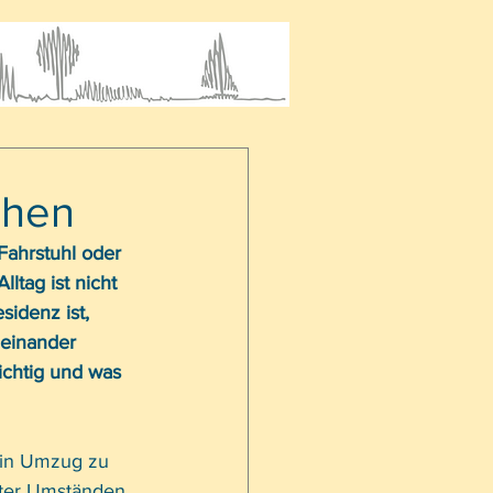
ehen
Fahrstuhl oder 
ltag ist nicht 
idenz ist, 
einander 
ichtig und was 
ein Umzug zu 
nter Umständen 