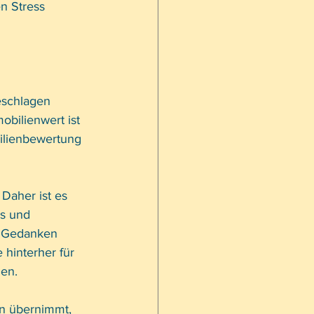
n Stress 
eschlagen 
obilienwert ist 
ilienbewertung 
Daher ist es 
os und 
n Gedanken 
 hinterher für 
nen.
n übernimmt, 