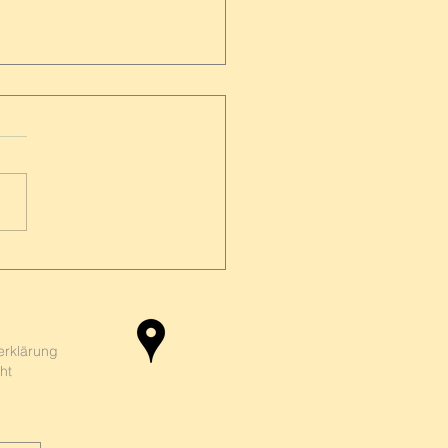
bilie in der Scheidung –
 der Neue meiner Ex
ehen will
erklärung
ht