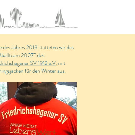
 des Jahres 2018 statteten wir das
ßballteam 2007” des
drichshagener SV 1912 e.V.
mit
ningsjacken für den Winter aus.