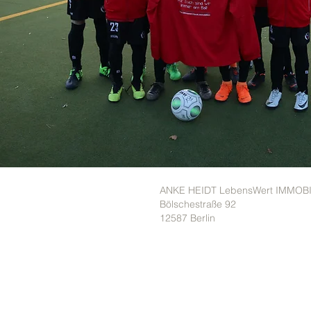
ANKE HEIDT LebensWert IMMOB
Bölschestraße 92
12587 Berlin