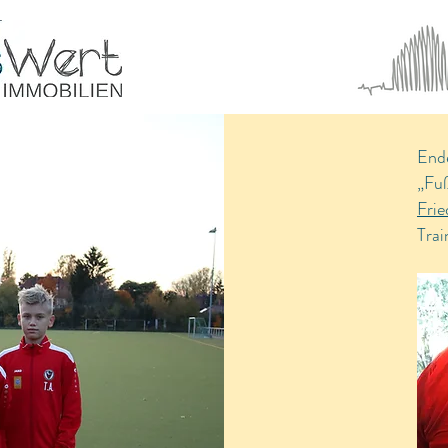
Ende
„Fu
Frie
Trai