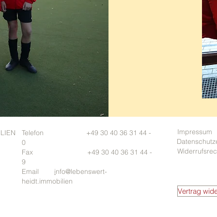
Impressum
ILIEN
Telefon +49 30 40 36 31 44 -
Datenschutz
0
Widerrufsrec
Fax +49 30 40 36 31 44 -
9
Email
i
nfo@lebenswert-
heidt.immobilie
n
Vertrag wide