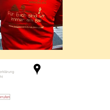
erklärung
ht
rrufen