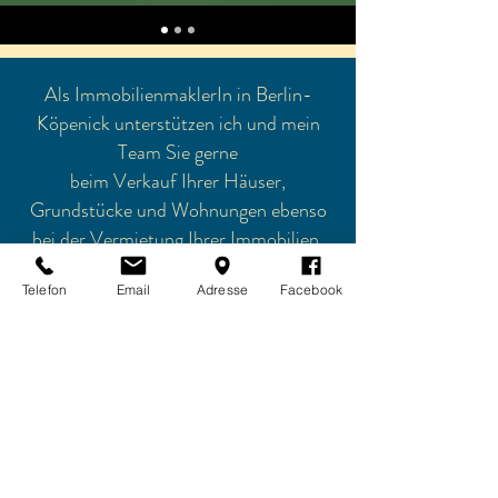
Als ImmobilienmaklerIn in Berlin-
Köpenick unterstützen ich und mein
Team Sie gerne
beim Verkauf
Ihrer Häuser,
Grundstücke und Wohnungen ebenso
bei der Vermietung Ihrer Immobilien
in Berlin, Brandenburg und an der
Telefon
Email
Adresse
Facebook
Ostsee.
ANKE HEIDT LebensWert IMMOBILIEN
Bölschestraße 92
12587 Berlin
Impressum
Datenschutzerklärung